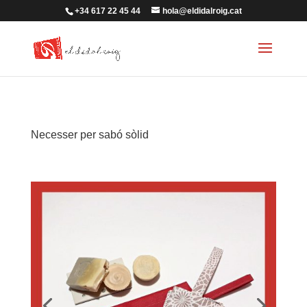
+34 617 22 45 44
hola@eldidalroig.cat
Necesser per sabó sòlid