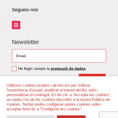
Segueix-nos
Newsletter
He llegit i acepto la
protecciò de dades
Submit
Utilitzem cookies pròpies i de tercers per millorar
l’experiència d’usuari, analitzar el trànsit del lloc web i
personalitzar el contingut. En fer clic a "Accepta les cookies",
accepteu l’ús de les cookies descrites a la nostra Política de
cookies. També podeu configurar quines cookies voleu
acceptar fent clic a “Configurar les cookies”.
Tots el drets reservats 2021 © Les imatges estan