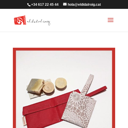
+34 617 22 45 44
hola@eldidalroig.cat